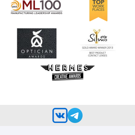
Learn
more
about
Лидерство
в
производстве
Learn
2012
more
100
about
(ML
Награждение
100)
за
Award
лучшую
(2012)
продукцию
Learn
Silmo
more
d’Or,
about
за
Награда
выпущенные
за
на
креативный
рынок
маркетинг
контактные
Hermes
линзы
Creative
MyDay™
Awards
(2013)