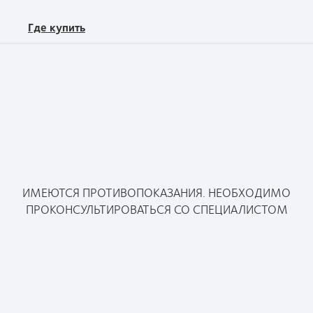
Где купить
Контакты
Москва, «Башня «Империя», Пресненская наб., 6,
строение 2, помещение 1707/1
+7 (800) 200-
77-44
+7 495 995 80 15
ИМЕЮТСЯ ПРОТИВОПОКАЗАНИЯ. НЕОБХОДИМО
Запрещено копирование любой информации с
ПРОКОНСУЛЬТИРОВАТЬСЯ СО СПЕЦИАЛИСТОМ
сайта, в том числе с добавлением ссылки на
coopervision.ru
© 2026
CooperVision
|
Подразделение компании
CooperCompanies