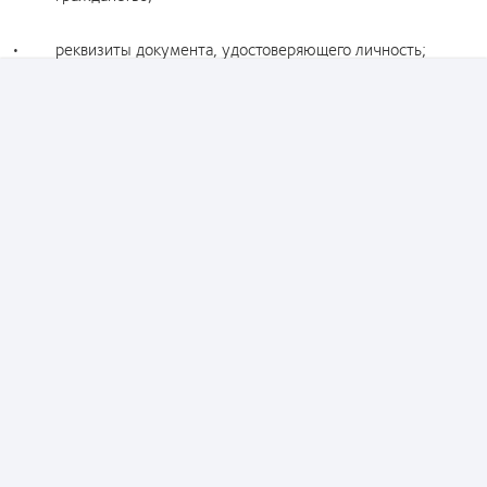
• реквизиты документа, удостоверяющего личность;
• ИНН;
• СНИЛС;
• адрес место жительства (по паспорту, или иному
документу, удостоверяющего личность);
• фактический адрес место жительства;
• номера контактных телефонов;
• адреса электронной почты;
• место работы и занимаемая должность;