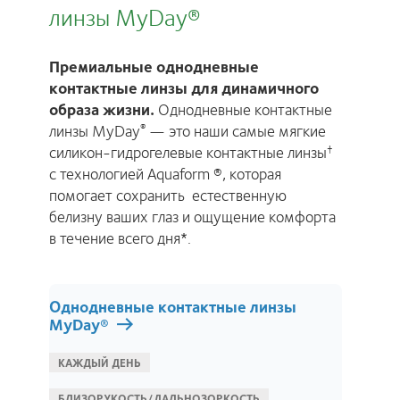
линзы MyDay®
С
к
Премиальные однодневные
cl
контактные линзы для динамичного
к
образа жизни.
Однодневные контактные
ф
линзы MyDay
— это наши самые мягкие
®
к
силикон-гидрогелевые контактные линзы
†
п
с технологией Aquaform ®, которая
помогает сохранить естественную
белизну ваших глаз и ощущение комфорта
c
в течение всего дня*.
Однодневные контактные линзы
MyDay®
c
КАЖДЫЙ ДЕНЬ
БЛИЗОРУКОСТЬ/ДАЛЬНОЗОРКОСТЬ