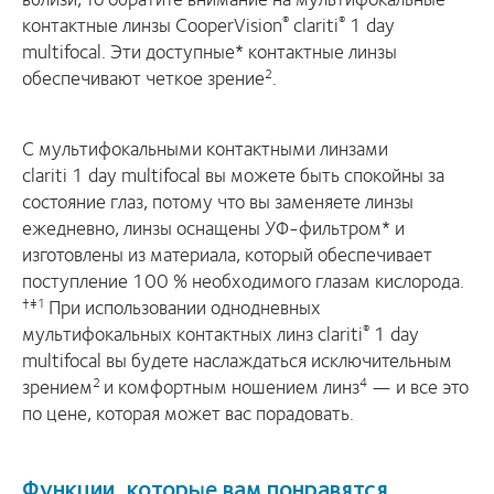
контактные линзы CooperVision
clariti
1 day
®
®
multifocal. Эти доступные* контактные линзы
обеспечивают четкое зрение
.
2
С мультифокальными контактными линзами
clariti 1 day multifocal вы можете быть спокойны за
состояние глаз, потому что вы заменяете линзы
ежедневно, линзы оснащены УФ-фильтром* и
изготовлены из материала, который обеспечивает
поступление 100 % необходимого глазам кислорода.
При использовании однодневных
†‡1
мультифокальных контактных линз clariti
1 day
®
multifocal вы будете наслаждаться исключительным
зрением
и комфортным ношением линз
— и все это
2
4
по цене, которая может вас порадовать.
Функции, которые вам понравятся