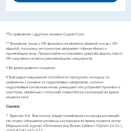
*По сравнению с другими линзами CooperVision
** Внимание: линзы с УФ-фильтром не являются заменой очков с УФ-
защитой, поскольку не полностью закрывают глазное яблоко и
прилегающие зоны. Продолжайте использовать средства защиты глаз от
УФ-излучения согласно рекомендациям специалиста.
† Во время дневного ношения.
‡ Благодаря повышенной способности пропускать кислород по
сравнению с линзами из гидрогелевых материалов, силикон-
гидрогелевые контактные линзы уменьшают или устраняют признаки и
симптомы, связанные с гипоксией (недостатком кислорода) во время
ношения линз.
Ссылки:
1. Бреннан Н.А. Вне потока: общее потребление кислорода роговицей
как индекс насыщения роговицы кислородом во время ношения линзы.
Медицинский журнал «Оптометри енд Вижен Сайенс» (Optom Vis Sci.),
2005;82(6):467-472.