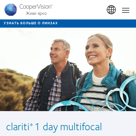
Перейти
к
Hom
основному
содержанию
УЗНАТЬ БОЛЬШЕ О ЛИНЗАХ
clariti
1 day multifocal
®