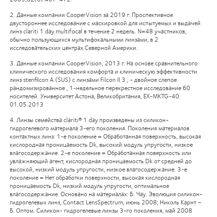
2. Данные компании CooperVision за 2019 г. Проспективное
двустороннее исследование с маскировкой для испытуемых и выдачей
линз clariti 1 day multifocal в течение 2 недель. N=48 участников,
обычно пользующихся мультифокальными линзами, в 2
исследовательских центрах Северной Америки.
3. Данные компании CooperVision, 2013 г. На основе сравнительного
клинического исследования комфорта и клиническую эффективности
линз stenfilcon A (SUS) с линзами Filcon II 3 , - двойное слепое
рандомизированное , 1-недельное перекрестное исследование 60
носителей. Университет Астона, Великобритания, EX-MKTG-40.
01.05.2013
4. Линзы семейства clariti® 1 day произведены из силикон-
гидрогелевого материала 3-его поколения. Поколения материалов
контактных линз: 1-е поколение = Обработанная поверхность, высокая
кислородная проницаемость Dk, высокий модуль упругости, низкое
влагосодержание. 2-е поколение = Обработанная поверхность или
увлажняющий агент, кислородная проницаемость Dk от средней до
высокой, низкий модуль упругости, низкое влагосодержание. 3-е
поколение = Нет обработки поверхности, высокая кислородная
проницаемость Dk, низкий модуль упругости, оптимальное
влагосодержание. Основано на материалах: Б. Чау. Эволюция силикон-
гидрогелевых линз, Contact LensSpectrum, июнь 2008; Николь Карнт –
Б. Оптом. Cиликон- гидрогелевые линзы 3-го поколения, май 2008