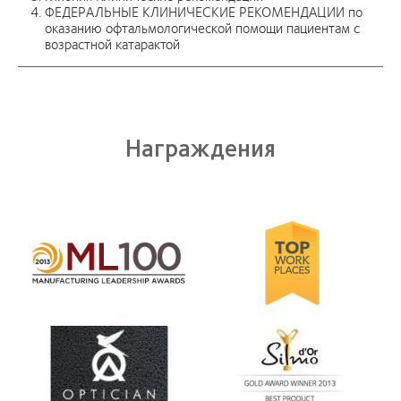
ФЕДЕРАЛЬНЫЕ КЛИНИЧЕСКИЕ РЕКОМЕНДАЦИИ по
оказанию офтальмологической помощи пациентам с
возрастной катарактой
Награждения
Learn
more
about
Лидерство
в
производстве
Learn
2012
more
100
about
(ML
Награждение
100)
за