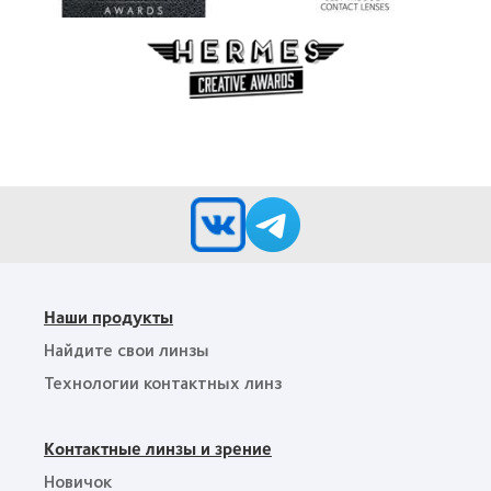
Award
лучшую
(2012)
продукцию
Learn
Silmo
more
d’Or,
about
за
Награда
выпущенные
за
на
креативный
рынок
маркетинг
контактные
Hermes
линзы
Creative
MyDay™
Awards
(2013)
Наши продукты
Найдите свои линзы
Технологии контактных линз
Контактные линзы и зрение
Новичок