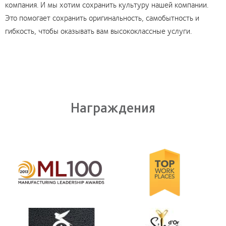
компания. И мы хотим сохранить культуру нашей компании.
Это помогает сохранить оригинальность, самобытность и
гибкость, чтобы оказывать вам высококлассные услуги.
Награждения
Learn
more
about
Лидерство
в
производстве
Learn
2012
more