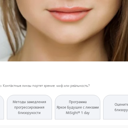
>
Контактные линзы портят зрение: миф или реальность?
Методы замедления
Программа
Оцените
прогрессирования
Яркое Будущее с линзами
близору
близорукости
MiSight® 1 day