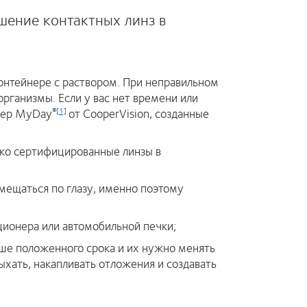
шение контактных линз в
онтейнере с раствором. При неправильном
рганизмы. Если у вас нет времени или
имер MyDay
от CooperVision, созданные
®
[1]
ько сертифицированные линзы в
мещаться по глазу, именно поэтому
ционера или автомобильной печки;
ьше положенного срока и их нужно менять
ыхать, накапливать отложения и создавать