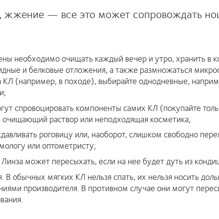
зь, жжение — все это может сопровождать но
ены необходимо очищать каждый вечер и утро, хранить в к
идные и белковые отложения, а также размножаться микроо
 КЛ (например, в походе), выбирайте однодневные, напр
и;
гут спровоцировать компоненты самих КЛ (покупайте тол
, очищающий раствор или неподходящая косметика;
давливать роговицу или, наоборот, слишком свободно пере
ьмологу или оптометристу;
инза может пересыхать, если на нее будет дуть из конди
. В обычных мягких КЛ нельзя спать, их нельзя носить дол
аниями производителя. В противном случае они могут перес
вания.