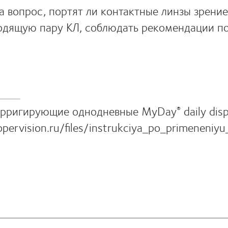
на вопрос, портят ли контактные линзы зрение
одящую пару КЛ, соблюдать рекомендации по
орригирующие однодневные MyDay
daily dis
®
opervision.ru/files/instrukciya_po_primeneniy