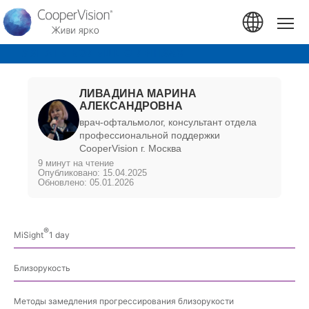
Перейти
к
Hom
основному
содержанию
УЗНАТЬ БОЛЬШЕ О ЛИНЗАХ
ЛИВАДИНА МАРИНА
АЛЕКСАНДРОВНА
врач-офтальмолог, консультант отдела
профессиональной поддержки
СooperVision г. Москва
9 минут на чтение
Опубликовано: 15.04.2025
Обновлено: 05.01.2026
®️
MiSight
1 day
Близорукость
Методы замедления прогрессирования близорукости