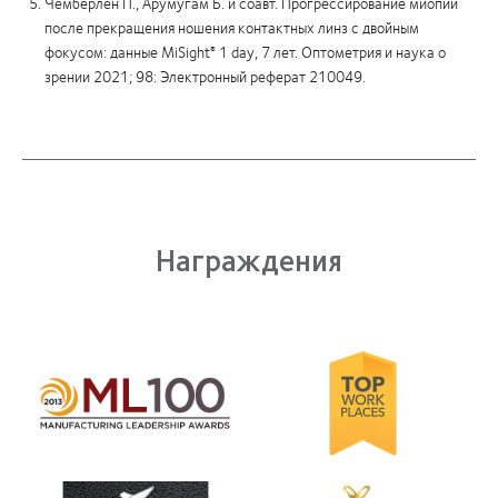
Чемберлен П., Арумугам Б. и соавт. Прогрессирование миопии
после прекращения ношения контактных линз с двойным
фокусом: данные
MiSight
1 day
, 7 лет. Оптометрия и наука о
®
зрении 2021; 98: Электронный реферат 210049.
Награждения
Learn
more
about
Лидерство
в
производстве
Learn