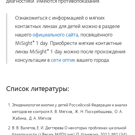
диагностики. Имеются противопоказания.
Ознакомиться с информацией о мягких
контактных линзах для детей можно в разделе
нашего
официального сайта
, посвящённого
MiSight
1 day
. Приобрести мягкие контактные
®
линзы
MiSight
1 day
можно после прохождения
®
консультации в
сети оптик
вашего города.
Список литературы:
Эпидемиология миопии у детей Российской Федерации и анализ
методов ее контроля А. В. Мягков, Ж. Н. Поскребышева, О. А.
Жабина, Д. А. Мягков
В. В. Валетов, Е. И. Дегтярева О некоторых проблемах школьной
близорукости // Веснік МДПУ імя І. П. Шамякіна. 2012. №1 (34).