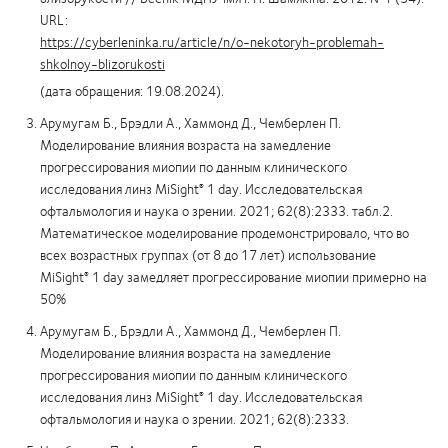
URL:
https://cyberleninka.ru/article/n/o-nekotoryh-problemah-
shkolnoy-blizorukosti
(дата обращения: 19.08.2024).
Арумугам Б., Брэдли А., Хаммонд Д., Чемберлен П.
Моделирование влияния возраста на замедление
прогрессирования миопии по данным клинического
исследования линз
MiSight
1 day
. Исследовательская
®
офтальмология и наука о зрении. 2021; 62(8):2333. табл.2.
Математическое моделирование продемонстрировало, что во
всех возрастных группах (от 8 до 17 лет) использование
MiSight
1 day
замедляет прогрессирование миопии примерно на
®
50%
Арумугам Б., Брэдли А., Хаммонд Д., Чемберлен П.
Моделирование влияния возраста на замедление
прогрессирования миопии по данным клинического
исследования линз
MiSight
1 day
. Исследовательская
®
офтальмология и наука о зрении. 2021; 62(8):2333.