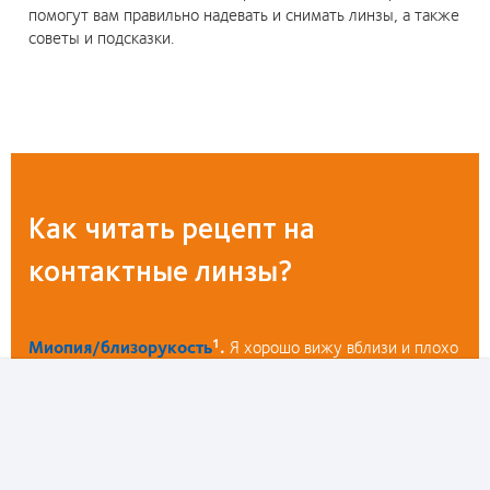
помогут вам правильно надевать и снимать линзы, а также
советы и подсказки.
Как читать рецепт на
контактные линзы?
Миопия/близорукость
.
Я хорошо вижу вблизи и плохо
1
на расстоянии. У моих линз минусовая (-) диоптрия.
Гиперметропия/дальнозоркость
.
Я плохо вижу
1
вблизи и лучше на расстоянии. У моих линз плюсовая (+)