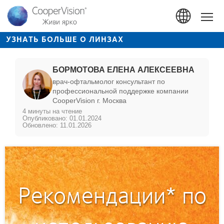
Перейти
к
Hom
основному
содержанию
УЗНАТЬ БОЛЬШЕ О ЛИНЗАХ
БОРМОТОВА ЕЛЕНА АЛЕКСЕЕВНА
врач-офтальмолог консультант по
профессиональной поддержке компании
CooperVision г. Москва
4 минуты на чтение
Опубликовано: 01.01.2024
Обновлено: 11.01.2026
Рекомендации* по