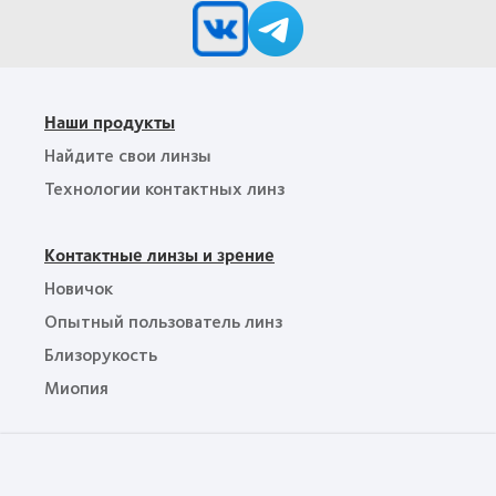
Creative
MyDay™
Awards
(2013)
Наши продукты
Найдите свои линзы
Технологии контактных линз
Контактные линзы и зрение
Новичок
Опытный пользователь линз
Близорукость
Миопия
Правовое положение
Данные о результатах специальной оценки