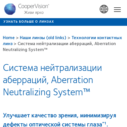
Перейти
к
Hom
основному
содержанию
УЗНАТЬ БОЛЬШЕ О ЛИНЗАХ
Home
>
Наши линзы (old links)
>
Технологии контактных
линз
>
Система нейтрализации аберраций, Aberration
Neutralizing System™
Система нейтрализации
аберраций, Aberration
Neutralizing System™
Улучшает качество зрения, минимизируя
дефекты оптической системы глаза
.
*1