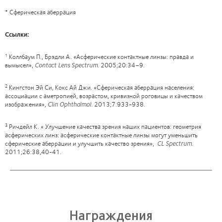
* Сферическая аберрация
Ссылки:
Коллбаум П., Брэдли А. «Асферические контактные линзы: правда и
1
вымысел»,
Contact
Lens
Spectrum.
2005;20:34–9.
Кингстон Эй Си, Кокс Ай Джи. «Сферическая аберрация населения:
2
ассоциации с аметропией, возрастом, кривизной роговицы и качеством
изображения»,
Clin
Ophthalmol
. 2013;7:933-938.
Ричдейл К. « Улучшение качества зрения наших пациентов: геометрия
3
асферических линз: асферические контактные линзы могут уменьшить
сферические аберрации и улучшить качество зрения»,
CL Spectrum
.
2011;26:38,40-41.
Награждения