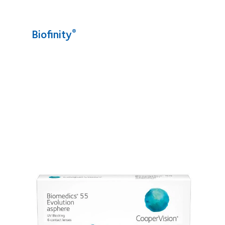
Biofinity
®