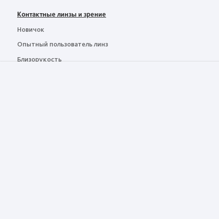
Контактные линзы и зрение
Новичок
Опытный пользователь линз
Близорукость
Миопия
Правовое положение
Данные о результатах специальной оценки условий труда
Политика конфиденциальности
Условия предоставления услуг
Где купить
Контакты