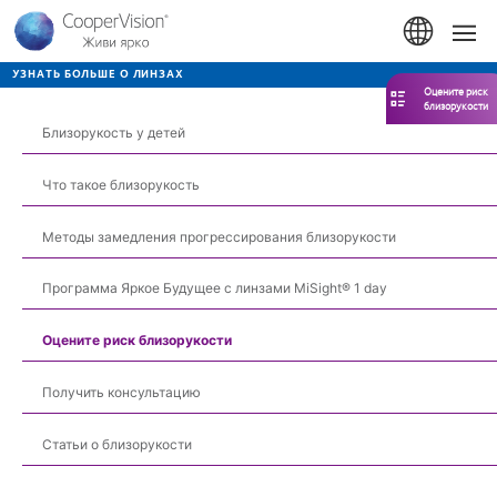
Перейти
к
Hom
основному
содержанию
УЗНАТЬ БОЛЬШЕ О ЛИНЗАХ
Оцените риск
близорукости
Близорукость у детей
Что такое близорукость
Методы замедления прогрессирования близорукости
Программа Яркое Будущее с линзами MiSight® 1 day
Оцените риск близорукости
Получить консультацию
Статьи о близорукости