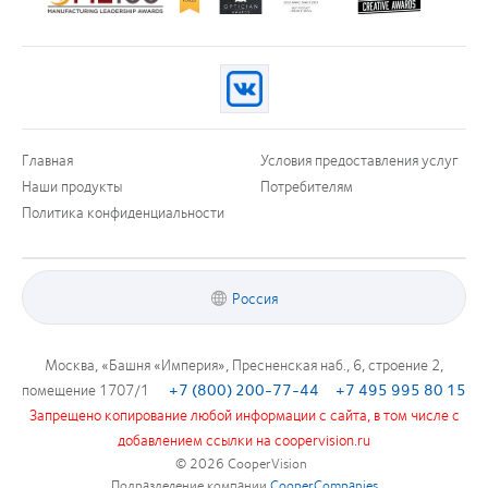
more
more
more
about
about
about
Лидерство
Награждение
Награда
в
за
за
производстве
лучшую
креативный
2012
продукцию
маркетинг
100
Silmo
Hermes
Главная
Условия предоставления услуг
(ML
d’Or,
Creative
Наши продукты
Потребителям
100)
за
Awards
Award
выпущенные
Политика конфиденциальности
(2012)
на
рынок
контактные
линзы
Россия
MyDay™
(2013)
Москва, «Башня «Империя», Пресненская наб., 6, строение 2,
помещение 1707/1
+7 (800) 200-77-44
+7 495 995 80 15
Запрещено копирование любой информации с сайта, в том числе с
добавлением ссылки на coopervision.ru
© 2026
CooperVision
|
Подразделение компании
CooperCompanies