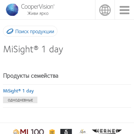
Перейти
к
основному
содержанию
Поиск продукции
MiSight® 1 day
Продукты семейства
MiSight® 1 day
ОДНОДНЕВНЫЕ
Learn
Learn
Learn