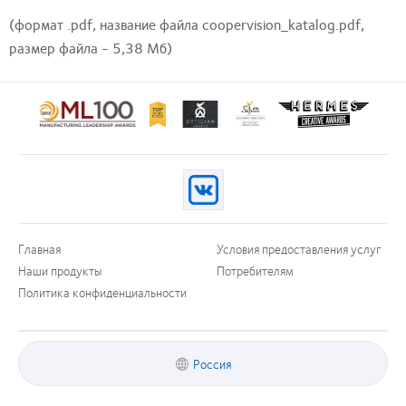
(формат .pdf, название файла coopervision_katalog.pdf,
размер файла - 5,38 Мб)
Learn
Learn
Learn
more
more
more
about
about
about
Лидерство
Награждение
Награда
в
за
за
производстве
лучшую
креативный
2012
продукцию
маркетинг
100
Silmo
Hermes
Главная
Условия предоставления услуг
(ML
d’Or,
Creative
Наши продукты
Потребителям
100)
за
Awards
Award
выпущенные
Политика конфиденциальности
(2012)
на
рынок
контактные
линзы
Россия
MyDay™
(2013)